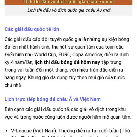
Lịch thi đấu vô địch quốc gia châu Âu mới
Các giải đấu quốc tế lớn
Các giải đấu cấp đội tuyển quốc gia là những sự kiện bóng
đá lớn nhất hành tinh, thu hút sự quan tâm của toàn cầu.
Điển hình như World Cup, EURO, Copa America, diễn ra định
kỳ 4 năm/lần,
lịch thi đấu bóng đá hôm nay
tập trung
trong vài tuần đến một tháng, với nhiều trận đấu diễn ra
hàng ngày. Khung giờ đa dạng tùy theo múi giờ của nước
chủ nhà.
Lịch trực tiếp bóng đá châu Á và Việt Nam
Bên cạnh các giải đấu quốc tế, các giải vô địch trong khu
vực và trong nước cũng luôn được người hâm mộ quan tâm.
V-League (Việt Nam): Thường diễn ra tại cuối tuần (Thứ