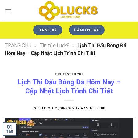
Skip
to
content
ĐĂNG KÝ
ĐĂNG NHẬP
TRANG CHỦ
»
Tin tức Luck8
»
Lịch Thi Đấu Bóng Đá
Hôm Nay – Cập Nhật Lịch Trình Chi Tiết
TIN TỨC LUCK8
Lịch Thi Đấu Bóng Đá Hôm Nay –
Cập Nhật Lịch Trình Chi Tiết
POSTED ON
01/08/2025
BY
ADMIN LUCK8
01
Th8