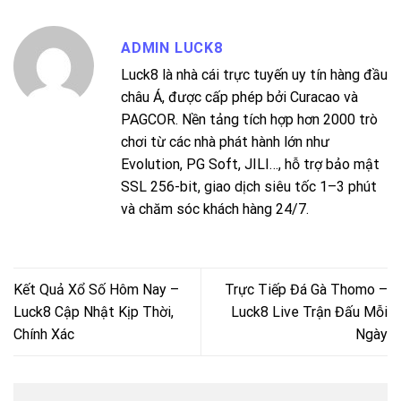
ADMIN LUCK8
Luck8 là nhà cái trực tuyến uy tín hàng đầu
châu Á, được cấp phép bởi Curacao và
PAGCOR. Nền tảng tích hợp hơn 2000 trò
chơi từ các nhà phát hành lớn như
Evolution, PG Soft, JILI…, hỗ trợ bảo mật
SSL 256-bit, giao dịch siêu tốc 1–3 phút
và chăm sóc khách hàng 24/7.
Kết Quả Xổ Số Hôm Nay –
Trực Tiếp Đá Gà Thomo –
Luck8 Cập Nhật Kịp Thời,
Luck8 Live Trận Đấu Mỗi
Chính Xác
Ngày