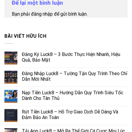
Để lại một bình luận
Bạn phải
đăng nhập
để gửi bình luận.
BÀI VIẾT HỮU ÍCH
Đăng Ký Luck8 – 3 Bước Thực Hiện Nhanh, Hiệu
Quả, Bảo Mật
Đăng Nhập Luck8 – Tường Tận Quy Trình Theo Chỉ
Dẫn Mới Nhất
Nạp Tiền Luck8 – Hướng Dẫn Quy Trình Siêu Tốc
Dành Cho Tân Thủ
Rút Tiền Luck8 – Hỗ Trợ Giao Dịch Dễ Dàng Và
Đảm Bảo An Toàn
Tải App Luck8 – Mở Ra Thế Giới Cá Cược Mọi Lúc