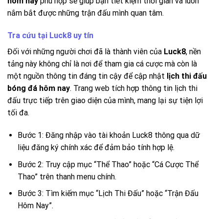
hôm nay
phù hợp sẽ giúp bạn tiết kiệm thời gian và luôn
nắm bắt được những trận đấu mình quan tâm.
Tra cứu tại Luck8 uy tín
Đối với những người chơi đã là thành viên của
Luck8
, nền
tảng này không chỉ là nơi để tham gia cá cược mà còn là
một nguồn thông tin đáng tin cậy để cập nhật
lịch thi đấu
bóng đá hôm nay
. Trang web tích hợp thông tin lịch thi
đấu trực tiếp trên giao diện của mình, mang lại sự tiện lợi
tối đa.
Bước 1: Đăng nhập vào tài khoản Luck8 thông qua dữ
liệu đăng ký chính xác để đảm bảo tính hợp lệ.
Bước 2: Truy cập mục “Thể Thao” hoặc “Cá Cược Thể
Thao” trên thanh menu chính.
Bước 3: Tìm kiếm mục “Lịch Thi Đấu” hoặc “Trận Đấu
Hôm Nay”.