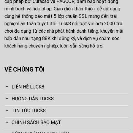
cấp phép bởi Curacao và PAGCOR, đảm bảo hoạt động
minh bạch và hợp pháp. Giao diện thân thiện, dễ sử dụng
cùng hệ thống bảo mật 5 lớp chuẩn SSL mang đến trải
nghiệm an toàn tuyệt đối. Luck8 nổi bật với hơn 2000 trò
chơi đa dạng từ các nhà phát hành danh tiếng, khuyến mãi
hấp dẫn như tặng 88K khi đăng ký, và dịch vụ chăm sóc
khách hàng chuyên nghiệp, luôn sẵn sàng hỗ trợ.
VỀ CHÚNG TÔI
LIÊN HỆ LUCK8
HƯỚNG DẪN LUCK8
TIN TỨC LUCK8
CHÍNH SÁCH BẢO MẬT