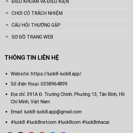
ĐIỀU KHOẢN VÀ ĐIỀU KIỆN
CHƠI CÓ TRÁCH NHIỆM
CÂU HỎI THƯỜNG GẶP
SƠ ĐỒ TRANG WEB
THÔNG TIN LIÊN HỆ
Website:
https://luck8-luck8.app/
Số điện thoại: 0358964899
Địa chỉ: 391A Đ. Trường Chinh, Phường 13, Tân Bình, Hồ
Chí Minh, Việt Nam
Email:
luck8-luck8.app@gmail.com
#luck8 #luck8netcom #luck8com #luck8nhacai