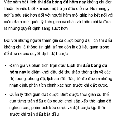
Việc nắm bắt
lịch thi đấu bóng đá hôm nay
không chỉ đơn
thuần là việc biết khi nào một trận đấu diễn ra. Nó mang ý
nghĩa sâu sắc hơn đối với người hâm mộ, giúp họ kết nối với
niềm đam mê, quản lý thời gian cá nhân và thậm chí là đưa
ra những quyết định sáng suốt hơn.
Đối với những người tham gia cá cược bóng đá, lịch thi đấu
không chỉ là thông tin giải trí mà còn là dữ liệu quan trọng
để đưa ra các quyết định đặt cược.
Đánh giá và phân tích trận đấu:
Lịch thi đấu bóng đá
hôm nay
là điểm khởi đầu để thu thập thông tin về các
đội bóng, phong độ, lịch sử đối đầu, từ đó đưa ra những
nhận định, phân tích chính xác hơn trước khi đặt cược.
Quản lý thời gian đặt cược: Biết được thời gian cụ thể
của từng trận đấu giúp người chơi sắp xếp thời gian để
nghiên cứu, phân tích kèo cược và đặt cược kịp thời
trước khi trận đấu bắt đầu.