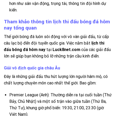
hơn như sân vận động, trọng tài, thông tin đội hình dự
kiến.
Tham khảo thông tin lịch thi đấu bóng đá hôm
nay tổng quan
Thế giới bóng đá luôn sôi động với vô vàn giải đấu, từ cấp
câu lạc bộ đến đội tuyển quốc gia. Việc nắm bắt
lịch thi
đấu bóng đá hôm nay
tại
Luck8net.com
của các giải đấu
lớn sẽ giúp bạn không bỏ lỡ những trận cầu kinh điển.
Giải vô địch quốc gia châu Âu
Đây là những giải đấu thu hút lượng lớn người hâm mộ, có
chất lượng chuyên môn cao nhất thế giới. Bao gồm:
Premier League (Anh): Thường diễn ra tại cuối tuần (Thứ
Bảy, Chủ Nhật) và một số trận vào giữa tuần (Thứ Ba,
Thứ Tư), khung giờ phổ biến: 19:30, 21:00, 23:30 (giờ
Việt Nam).