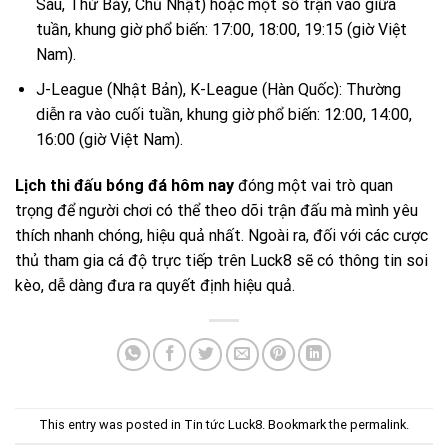
Sáu, Thứ Bảy, Chủ Nhật) hoặc một số trận vào giữa
tuần, khung giờ phổ biến: 17:00, 18:00, 19:15 (giờ Việt
Nam).
J-League (Nhật Bản), K-League (Hàn Quốc): Thường
diễn ra vào cuối tuần, khung giờ phổ biến: 12:00, 14:00,
16:00 (giờ Việt Nam).
Lịch thi đấu bóng đá hôm nay
đóng một vai trò quan
trọng để người chơi có thể theo dõi trận đấu mà mình yêu
thích nhanh chóng, hiệu quả nhất. Ngoài ra, đối với các cược
thủ tham gia cá độ trực tiếp trên Luck8 sẽ có thông tin soi
kèo, dễ dàng đưa ra quyết định hiệu quả.
This entry was posted in
Tin tức Luck8
. Bookmark the
permalink
.