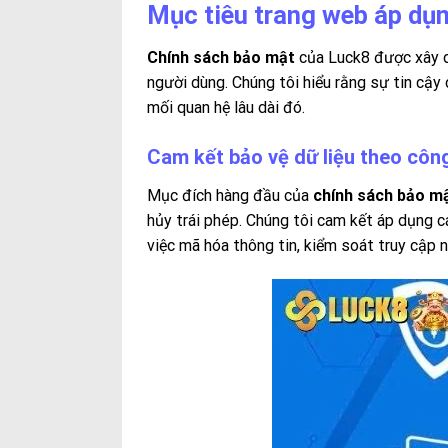
Mục tiêu trang web áp dụ
Chính sách bảo mật
của Luck8 được xây dự
người dùng. Chúng tôi hiểu rằng sự tin cậy 
mối quan hệ lâu dài đó.
Cam kết bảo vệ dữ liệu theo cô
Mục đích hàng đầu của
chính sách bảo m
hủy trái phép. Chúng tôi cam kết áp dụng c
việc mã hóa thông tin, kiểm soát truy cập