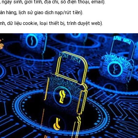
gày sinh, giới tính, địa chỉ, số điện thoại, email).
ân hàng, lịch sử giao dịch nạp/rút tiền).
nh, dữ liệu cookie, loại thiết bị, trình duyệt web).