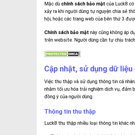
Mặc dù
chính sách bảo mật
của Luck8 có 
xảy ra khi người dùng tự nguyện chia sẻ t
hội, hoặc các trang web của bên thứ 3 được
Chính sách bảo mật
này cũng không áp dụn
trên website. Người dùng cần tự chịu trác
Cập nhật, sử dụng dữ liệu
Việc thu thập và sử dụng thông tin cá nhân
nhằm tối ưu hóa trải nghiệm dịch vụ, đảm 
đồng ý của người dùng.
Thông tin thu thập
Luck8 thu thập nhiều loại thông tin khác n