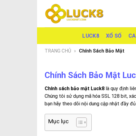
Skip
to
content
LUCK8
XỔ SỐ
CA
TRANG CHỦ
»
Chính Sách Bảo Mật
Chính Sách Bảo Mật Luc
Chính sách bảo mật
Luck8
là quy định li
Chúng tôi sử dụng mã hóa SSL 128 bit, xác
bạn hãy theo dõi nội dung cập nhật đầy đủ 
Mục lục