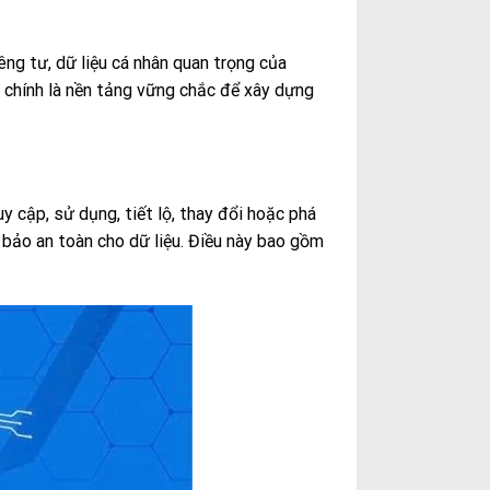
êng tư, dữ liệu cá nhân quan trọng của
ân chính là nền tảng vững chắc để xây dựng
y cập, sử dụng, tiết lộ, thay đổi hoặc phá
 bảo an toàn cho dữ liệu. Điều này bao gồm