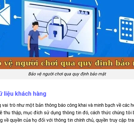
Bảo vệ người chơi qua quy định bảo mật
ữ liệu khách hàng
vai trò như một bản thông báo công khai và minh bạch về các ho
ẽ thu thập, mục đích sử dụng thông tin đó, cách thức chúng tôi b
g về quyền của họ đối với thông tin chính chủ, quyền truy cập tr