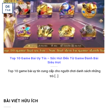
04
Th8
Top 10 Game Bài Uy Tín – Sức Hút Đến Từ Game Đánh Bài
Siêu Hot
Top 10 game bài uy tín cung cấp cho người chơi danh sách những
trò [...]
BÀI VIẾT HỮU ÍCH