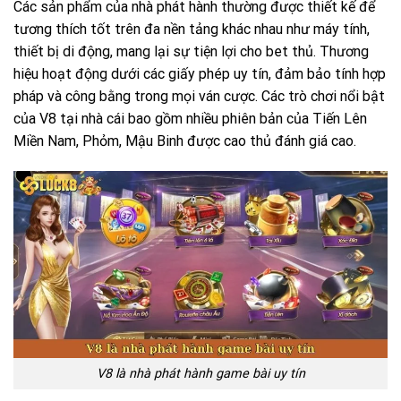
Các sản phẩm của nhà phát hành thường được thiết kế để
tương thích tốt trên đa nền tảng khác nhau như máy tính,
thiết bị di động, mang lại sự tiện lợi cho bet thủ. Thương
hiệu hoạt động dưới các giấy phép uy tín, đảm bảo tính hợp
pháp và công bằng trong mọi ván cược. Các trò chơi nổi bật
của V8 tại nhà cái bao gồm nhiều phiên bản của Tiến Lên
Miền Nam, Phỏm, Mậu Binh được cao thủ đánh giá cao.
V8 là nhà phát hành game bài uy tín