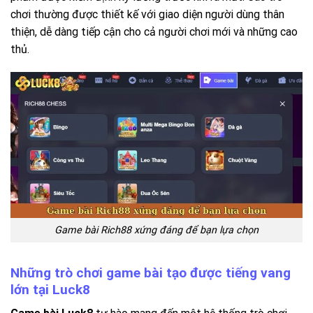
chơi thường được thiết kế với giao diện người dùng thân
thiện, dễ dàng tiếp cận cho cả người chơi mới và những cao
thủ.
Game bài Rich88 xứng đáng để bạn lựa chọn
Những trò chơi game bài tạo được tiếng vang
lớn tại Luck8