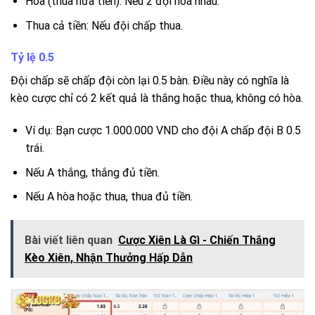
Hòa (thua nửa tiền): Nếu 2 đội hòa nhau.
Thua cả tiền: Nếu đội chấp thua.
Tỷ lệ 0.5
Đội chấp sẽ chấp đội còn lại 0.5 bàn. Điều này có nghĩa là
kèo cược chỉ có 2 kết quả là thắng hoặc thua, không có hòa.
Ví dụ: Bạn cược 1.000.000 VND cho đội A chấp đội B 0.5
trái.
Nếu A thắng, thắng đủ tiền.
Nếu A hòa hoặc thua, thua đủ tiền.
Bài viết liên quan
Cược Xiên Là Gì - Chiến Thắng
Kèo Xiên, Nhận Thưởng Hấp Dẫn