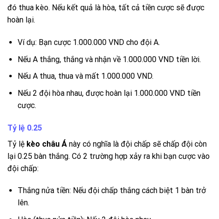
đó thua kèo. Nếu kết quả là hòa, tất cả tiền cược sẽ được
hoàn lại.
Ví dụ: Bạn cược 1.000.000 VND cho đội A.
Nếu A thắng, thắng và nhận về 1.000.000 VND tiền lời.
Nếu A thua, thua và mất 1.000.000 VND.
Nếu 2 đội hòa nhau, được hoàn lại 1.000.000 VND tiền
cược.
Tỷ lệ 0.25
Tỷ lệ
kèo châu Á
này có nghĩa là đội chấp sẽ chấp đội còn
lại 0.25 bàn thắng. Có 2 trường hợp xảy ra khi bạn cược vào
đội chấp:
Thắng nửa tiền: Nếu đội chấp thắng cách biệt 1 bàn trở
lên.