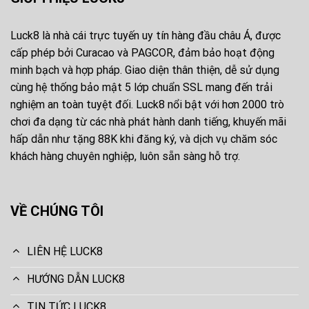
Luck8
là nhà cái trực tuyến uy tín hàng đầu châu Á, được
cấp phép bởi Curacao và PAGCOR, đảm bảo hoạt động
minh bạch và hợp pháp. Giao diện thân thiện, dễ sử dụng
cùng hệ thống bảo mật 5 lớp chuẩn SSL mang đến trải
nghiệm an toàn tuyệt đối. Luck8 nổi bật với hơn 2000 trò
chơi đa dạng từ các nhà phát hành danh tiếng, khuyến mãi
hấp dẫn như tặng 88K khi đăng ký, và dịch vụ chăm sóc
khách hàng chuyên nghiệp, luôn sẵn sàng hỗ trợ.
VỀ CHÚNG TÔI
LIÊN HỆ LUCK8
HƯỚNG DẪN LUCK8
TIN TỨC LUCK8