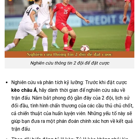
Nghiên cứu thông tin 2 đội để đặt cược
Nghiên cứu và phân tích kỹ lưỡng: Trước khi đặt cược
kèo châu Á
, hãy dành thời gian để nghiên cứu sâu về
trận đấu. Nắm bắt phong độ gần đây của 2 đội, lịch sử
đối đầu, tình hình chấn thương của các cầu thủ chủ chốt,
cả chiến thuật của huấn luyện viên. Những yếu tố này sẽ
giúp bạn đưa ra một phán đoán chính xác hơn về kết quả
trận đấu.