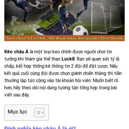
Kèo châu Á
là một loại keo chính được người chơi tin
tưởng khi tham gia thể thao
Luck8
. Bạn sẽ quan sát tỷ lệ
chấp, kết hợp thống kê thông tin 2 đội để đặt cược. Nếu
kết quả cuối cùng đội được chọn giành chiến thắng thì tiền
thưởng lập tức cộng vào tài khoản hội viên. Muốn biết rõ
hơn, hãy theo dõi nội dung tường tận tổng hợp trong bài
viết sau đây.
Mục lục
Định nghĩa kèo châu Á là gì?