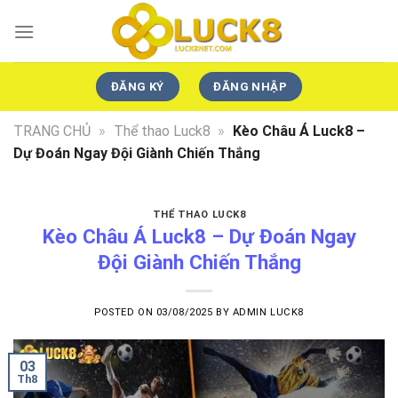
Skip
to
content
ĐĂNG KÝ
ĐĂNG NHẬP
TRANG CHỦ
»
Thể thao Luck8
»
Kèo Châu Á Luck8 –
Dự Đoán Ngay Đội Giành Chiến Thắng
THỂ THAO LUCK8
Kèo Châu Á Luck8 – Dự Đoán Ngay
Đội Giành Chiến Thắng
POSTED ON
03/08/2025
BY
ADMIN LUCK8
03
Th8