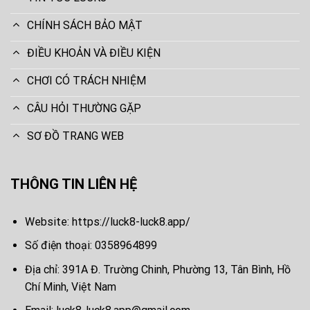
CHÍNH SÁCH BẢO MẬT
ĐIỀU KHOẢN VÀ ĐIỀU KIỆN
CHƠI CÓ TRÁCH NHIỆM
CÂU HỎI THƯỜNG GẶP
SƠ ĐỒ TRANG WEB
THÔNG TIN LIÊN HỆ
Website:
https://luck8-luck8.app/
Số điện thoại: 0358964899
Địa chỉ: 391A Đ. Trường Chinh, Phường 13, Tân Bình, Hồ
Chí Minh, Việt Nam