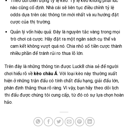
Theo dõi biến động tỷ lệ kèo: Tỷ lệ kèo không phải lúc
nào cũng cố định. Nhà cái sẽ liên tục điều chỉnh tỷ lệ
odds dựa trên các thông tin mới nhất và xu hướng đặt
cược của thị trường.
Quản lý vốn hiệu quả: Đây là nguyên tắc vàng trong mọi
trò chơi cá cược. Hãy đặt ra một ngân sách cụ thể và
cam kết không vượt quá nó. Chia nhỏ số tiền cược thành
nhiều phần để tránh rủi ro thua lỗ lớn.
Trên đây là những thông tin được Luck8 chia sẻ để người
chơi hiểu rõ về
kèo châu Á
. Với loại kèo này thường xuất
hiện ở những trận đấu có tính chất đấu hạng, giải đấu lớn,
phân định thắng thua rõ ràng. Vì vậy, bạn hãy theo dõi lịch
thi đấu được chúng tôi cung cấp, từ đó có sự lựa chọn hoàn
hảo.