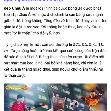
Kèo Châu Á
là một loại hình cá cược bóng đá được phát
triển tại Châu Á, với mục đích chính là cân bằng sức mạnh
giữa 2 đội bóng không đồng đều về trình độ. Thay vì chỉ đơn
giản là đặt cược vào đội thắng hoặc thua, kèo này đưa ra
một “tỷ lệ chấp” cho đội yếu hơn.
Tỷ lệ chấp này là một con số, thường là 0.25, 0.5, 0.75, 1.0,
v.v., được cộng hoặc trừ vào kết quả cuối cùng của trận đấu
để xác định kết quả thắng thua của kèo cược. Ưu điểm nổi
bật nhất của kèo là nó loại bỏ khả năng hòa, chỉ còn lại 2
kết quả là thắng hoặc thua, giúp người chơi giảm thiểu rủi
ro thua cược.