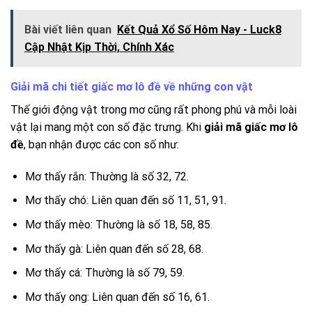
Bài viết liên quan
Kết Quả Xổ Số Hôm Nay - Luck8
Cập Nhật Kịp Thời, Chính Xác
Giải mã chi tiết giấc mơ lô đề về những con vật
Thế giới động vật trong mơ cũng rất phong phú và mỗi loài
vật lại mang một con số đặc trưng. Khi
giải mã giấc mơ lô
đề
, bạn nhận được các con số như:
Mơ thấy rắn: Thường là số 32, 72.
Mơ thấy chó: Liên quan đến số 11, 51, 91.
Mơ thấy mèo: Thường là số 18, 58, 85.
Mơ thấy gà: Liên quan đến số 28, 68.
Mơ thấy cá: Thường là số 79, 59.
Mơ thấy ong: Liên quan đến số 16, 61.