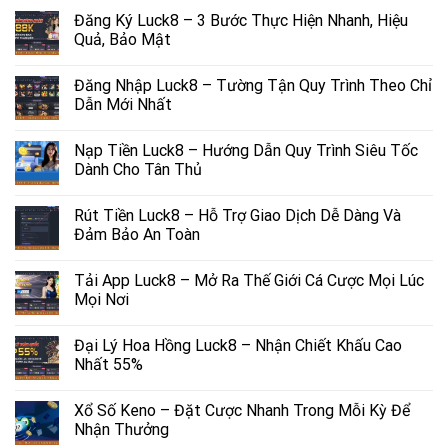
Đăng Ký Luck8 – 3 Bước Thực Hiện Nhanh, Hiệu
Quả, Bảo Mật
Đăng Nhập Luck8 – Tường Tận Quy Trình Theo Chỉ
Dẫn Mới Nhất
Nạp Tiền Luck8 – Hướng Dẫn Quy Trình Siêu Tốc
Dành Cho Tân Thủ
Rút Tiền Luck8 – Hỗ Trợ Giao Dịch Dễ Dàng Và
Đảm Bảo An Toàn
Tải App Luck8 – Mở Ra Thế Giới Cá Cược Mọi Lúc
Mọi Nơi
Đại Lý Hoa Hồng Luck8 – Nhận Chiết Khấu Cao
Nhất 55%
Xổ Số Keno – Đặt Cược Nhanh Trong Mỗi Kỳ Để
Nhận Thưởng