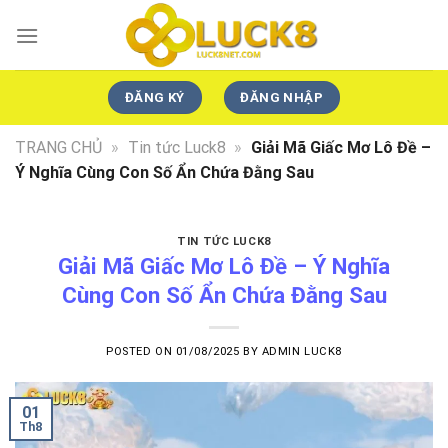
Skip
to
content
ĐĂNG KÝ
ĐĂNG NHẬP
TRANG CHỦ
»
Tin tức Luck8
»
Giải Mã Giấc Mơ Lô Đề –
Ý Nghĩa Cùng Con Số Ẩn Chứa Đằng Sau
TIN TỨC LUCK8
Giải Mã Giấc Mơ Lô Đề – Ý Nghĩa
Cùng Con Số Ẩn Chứa Đằng Sau
POSTED ON
01/08/2025
BY
ADMIN LUCK8
01
Th8