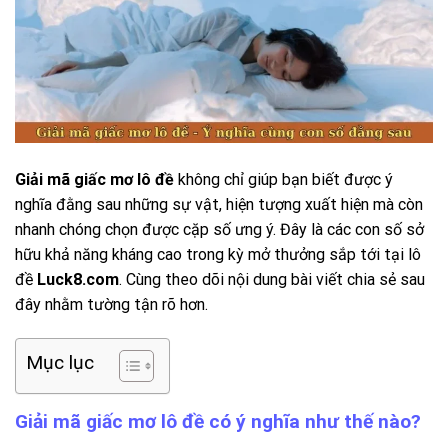
Giải mã giấc mơ lô đề
không chỉ giúp bạn biết được ý
nghĩa đằng sau những sự vật, hiện tượng xuất hiện mà còn
nhanh chóng chọn được cặp số ưng ý. Đây là các con số sở
hữu khả năng kháng cao trong kỳ mở thưởng sắp tới tại lô
đề
Luck8.com
. Cùng theo dõi nội dung bài viết chia sẻ sau
đây nhằm tường tận rõ hơn.
Mục lục
Giải mã giấc mơ lô đề có ý nghĩa như thế nào?