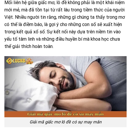
Mối liên hệ giữa giấc mơ, lô đề không phải là một khái niệm
mới mẻ, mà đã tồn tại từ rất lâu trong tiềm thức của người
Việt. Nhiều người tin rằng, những gì chúng ta thấy trong mơ
có thể là điềm báo, là gợi ý cho những con số sẽ xuất hiện
trong kết quả xổ số. Sự kết nối này dựa trên niềm tin vào
yếu tố tâm linh và những điều huyền bí mà khoa học chưa
thể giải thích hoàn toàn.
Giải mã giấc mơ lô đề có sự may mắn