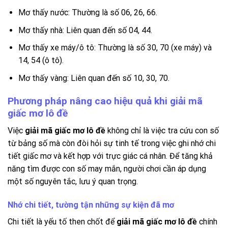
Mơ thấy nước: Thường là số 06, 26, 66.
Mơ thấy nhà: Liên quan đến số 04, 44.
Mơ thấy xe máy/ô tô: Thường là số 30, 70 (xe máy) và
14, 54 (ô tô).
Mơ thấy vàng: Liên quan đến số 10, 30, 70.
Phương pháp nâng cao hiệu quả khi giải mã
giấc mơ lô đề
Việc
giải mã giấc mơ lô đề
không chỉ là việc tra cứu con số
từ bảng số mà còn đòi hỏi sự tinh tế trong việc ghi nhớ chi
tiết giấc mơ và kết hợp với trực giác cá nhân. Để tăng khả
năng tìm được con số may mắn, người chơi cần áp dụng
một số nguyên tắc, lưu ý quan trọng.
Nhớ chi tiết, tường tận những sự kiện đã mơ
Chi tiết là yếu tố then chốt để
giải mã giấc mơ lô đề
chính