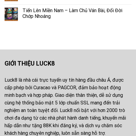
Tiến Lên Miền Nam – Làm Chủ Ván Bài, Đổi Đời
Chớp Nhoáng
GIỚI THIỆU LUCK8
Luck8
là nhà cái trực tuyến uy tín hàng đầu châu Á, được
cấp phép bởi Curacao và PAGCOR, đảm bảo hoạt động
minh bạch và hợp pháp. Giao diện thân thiện, dễ sử dụng
cùng hệ thống bảo mật 5 lớp chuẩn SSL mang đến trải
nghiệm an toàn tuyệt đối. Luck8 nổi bật với hơn 2000 trò
chơi đa dạng từ các nhà phát hành danh tiếng, khuyến mãi
hấp dẫn như tặng 88K khi đăng ký, và dịch vụ chăm sóc
khách hàng chuyên nghiệp, luôn sẵn sàng hỗ trợ.