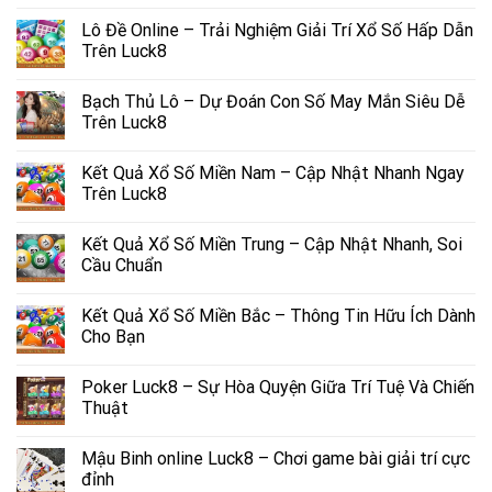
Lô Đề Online – Trải Nghiệm Giải Trí Xổ Số Hấp Dẫn
Trên Luck8
Bạch Thủ Lô – Dự Đoán Con Số May Mắn Siêu Dễ
Trên Luck8
Kết Quả Xổ Số Miền Nam – Cập Nhật Nhanh Ngay
Trên Luck8
Kết Quả Xổ Số Miền Trung – Cập Nhật Nhanh, Soi
Cầu Chuẩn
Kết Quả Xổ Số Miền Bắc – Thông Tin Hữu Ích Dành
Cho Bạn
Poker Luck8 – Sự Hòa Quyện Giữa Trí Tuệ Và Chiến
Thuật
Mậu Binh online Luck8 – Chơi game bài giải trí cực
đỉnh