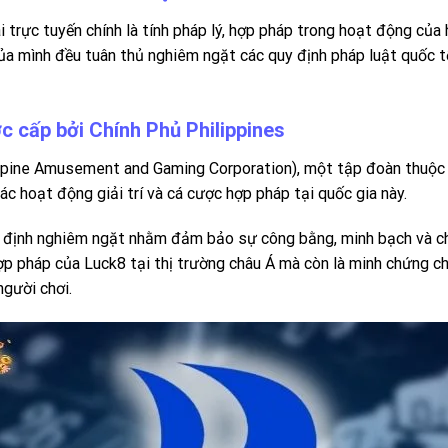
ái trực tuyến chính là tính pháp lý, hợp pháp trong hoạt động của 
 mình đều tuân thủ nghiêm ngặt các quy định pháp luật quốc tế
 cấp bởi Chính Phủ Philippines
pine Amusement and Gaming Corporation), một tập đoàn thuộc 
ác hoạt động giải trí và cá cược hợp pháp tại quốc gia này.
y định nghiêm ngặt nhằm đảm bảo sự công bằng, minh bạch và ch
ợp pháp của Luck8 tại thị trường châu Á mà còn là minh chứng ch
người chơi.