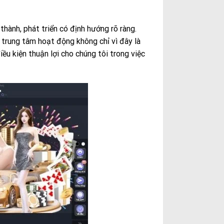
thành, phát triển có định hướng rõ ràng.
m trung tâm hoạt động không chỉ vì đây là
u kiện thuận lợi cho chúng tôi trong việc