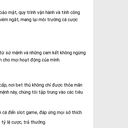
bảo mật, quy trình vận hành và tính công
hiêm ngăt, mang lại môi trường cá cược
n từ sứ mệnh và những cam kết không ngừng
nam cho mọi hoạt động của mình.
 cấp, nơi bet thủ không chỉ được thỏa mãn
ệnh này, chúng tôi tập trung vào các tiêu
 cá đến slot game, đáp ứng mọi sở thích.
tỷ lệ cược, trả thưởng.