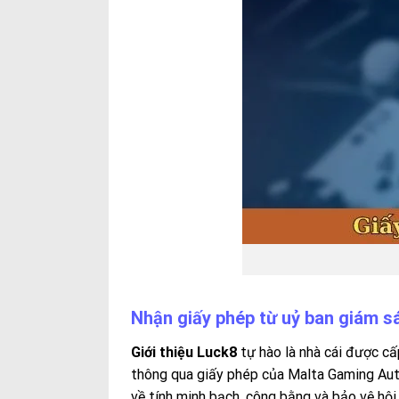
Nhận giấy phép từ uỷ ban giám 
Giới thiệu Luck8
tự hào là nhà cái được c
thông qua giấy phép của Malta Gaming Author
về tính minh bạch, công bằng và bảo vệ hội 