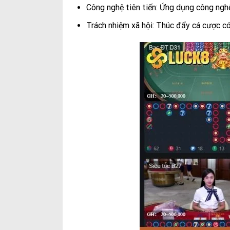
Công nghệ tiên tiến: Ứng dụng công nghệ
Trách nhiệm xã hội: Thúc đẩy cá cược có