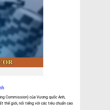
nh
ling Commission) của Vương quốc Anh,
 thế giới, nổi tiếng với các tiêu chuẩn cao