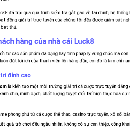
8 đã trải qua quá trình kiểm tra gắt gao về tài chính, hệ thống 
oạt động giải trí trực tuyến của chúng tôi đều được giám sát ng
 bet thủ.
hách hàng của nhà cái Luck8
đến từ các sản phẩm đa dạng hay tính pháp lý vững chắc mà cò
luôn đặt lợi ích của thành viên lên hàng đầu, coi đó là kim chỉ 
trí đỉnh cao
com
là kiến tạo một môi trường giải trí cá cược trực tuyến đẳng
h chín, minh bạch, chất lượng tuyệt đối. Để hiện thực hóa sứ m
e phong phú từ cá cược thể thao, casino trực tuyến, xổ số, bắn
 quả trò chơi đều ngẫu nhiên, không có sự can thiệp, công khai 