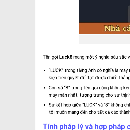
Tên gọi
Luck8
mang một ý nghĩa sâu sắc và
“LUCK” trong tiếng Anh có nghĩa là may m
kiện tiên quyết để đạt được chiến thắng
Con số “8” trong tên gọi cũng không kém
may mắn nhất, tượng trưng cho sự thịnh 
Sự kết hợp giữa “LUCK” và “8” không ch
tôi muốn mang đến cho tất cả các thành
Tính pháp lý và hợp pháp